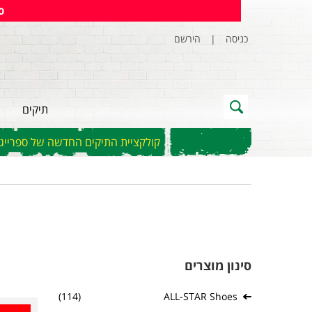
)
הירשם
|
כניסה
תיקים
קולקציית התיקים החדשה של ספרייגראונ
סינון מוצרים
(114)
ALL-STAR Shoes