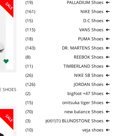
(19)
PALLADIUM Shoes
SALE
(161)
NIKE Shoes
(15)
D.C Shoes
(115)
VANS Shoes
(18)
PUMA Shoes
(143)
DR. MARTENS Shoes
(8)
REEBOK Shoes
(11)
TIMBERLAND Shoes
(26)
NIKE SB Shoes
(126)
JORDAN Shoes
E SHOES
(2)
bigfoot +47 Shoes
(15)
onitsuka tiger Shoes
(70)
new balance Shoes
SALE
(3)
BLUNDSTONE Shoes בלנדסטון
(10)
veja shoes