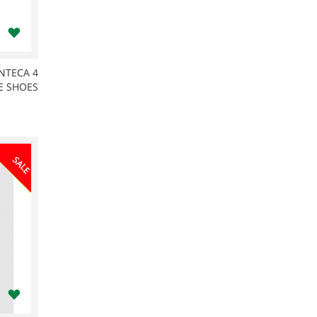
NTECA 4
E SHOES
SALE