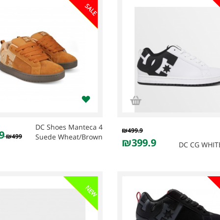
SALE
DC Shoes Manteca 4
₪499.9
9
₪499
Suede Wheat/Brown
₪399.9
DC CG WHIT
NEW