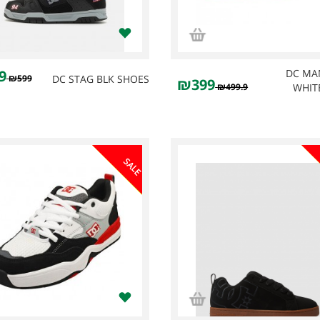
9
DC MA
₪599
DC STAG BLK SHOES
₪399
₪499.9
WHIT
SALE