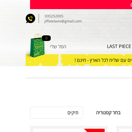
035252005
jiffatelaviv@gmail.com
0
LAST PIECE
הסל שלי
חים עם שליח לכל הארץ - חינם
תיקים
בחר קטגוריה