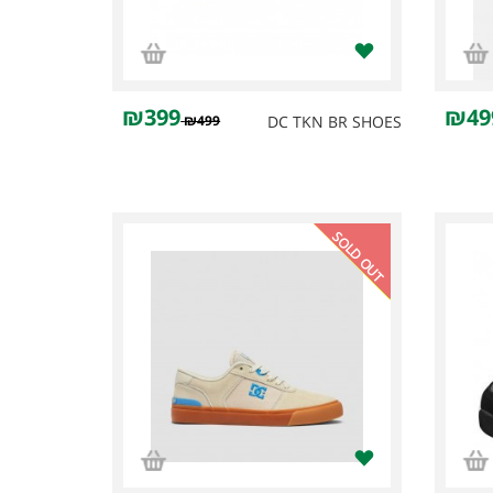
₪399
₪49
₪499
DC TKN BR SHOES
SOLD OUT