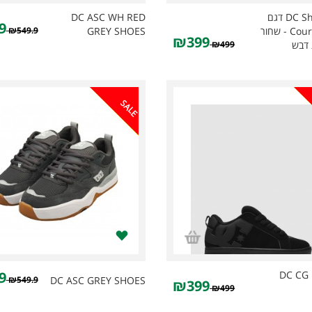
DC ASC WH RED
נעלי DC Shoes דגם
9
₪549.9
GREY SHOES
Court Graffik - שחור
₪399
₪499
 דבש
SALE
9
DC CG 
₪549.9
DC ASC GREY SHOES
₪399
₪499