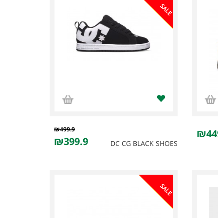
SALE
₪499.9
₪44
₪399.9
DC CG BLACK SHOES
SALE