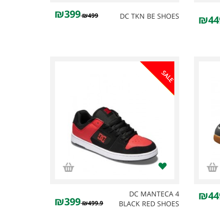
₪399
₪499
DC TKN BE SHOES
₪44
SALE
DC MANTECA 4
₪44
₪399
₪499.9
BLACK RED SHOES