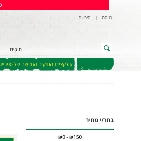
ס
כניסה
|
הירשם
תיקים
קולקציית התיקים החדשה של ספרייגראונ
בחר/י מחיר