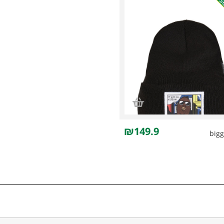
S
₪149.9
bigg