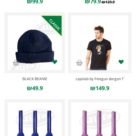
₪99.9
₪79.9
₪129.9
CLASSIC
BLACK BEANIE
capslab by freegun dargon T
₪49.9
₪149.9