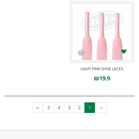
LIGHT PINK SHOE LACES
₪19.9
»
5
4
3
2
1
«