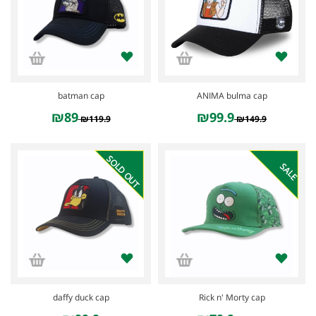
batman cap
ANIMA bulma cap
₪89
₪99.9
₪119.9
₪149.9
SOLD OUT
SALE
daffy duck cap
Rick n' Morty cap