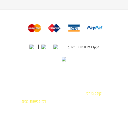
עקבו אחרינו ברשת:
תל אביב
בכל הסניפים יש נגישות
קינג ג׳ורג׳
לנכים
קינג ג׳ורג׳ 4, תל אביב
רכז נגישות נכים
03-5252005
טלפון ישיר:
053-2829007