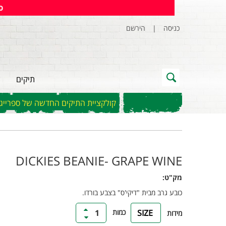
ס
כניסה
|
הירשם
תיקים
קולקציית התיקים החדשה של ספרייגראונ
DICKIES BEANIE- GRAPE WINE
מק"ט:
כובע גרב מבית "דיקי'ס" בצבע בורדו.
כמות
1
ONE SIZE
מידות