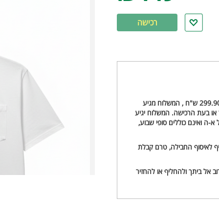
רכישה
משלוח עם שליח עד הבית - 20 ש"ח, וחינם להזמנות מעל 299.90 ש"ח , המשלוח מגיע
ו בעת הרכישה. המשלוח יגיע
ינם ימי חול א-ה ואינם כוללים סופי שבוע,
ניף לאיסוף החבילה, טרם קבלת
ב אל ביתך ולהחליף או להחזיר