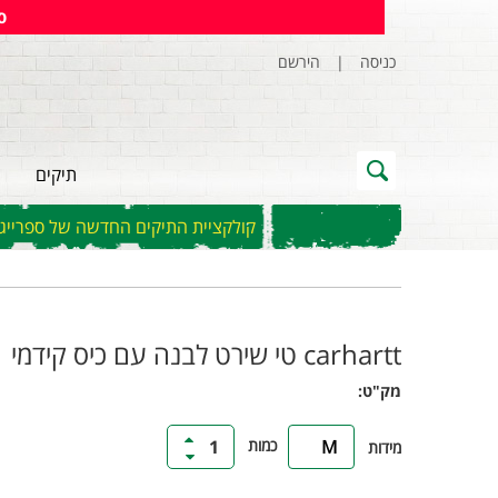
ס
כניסה
|
הירשם
תיקים
קולקציית התיקים החדשה של ספרייגראונ
carhartt טי שירט לבנה עם כיס קידמי
מק"ט:
כמות
1
M
מידות