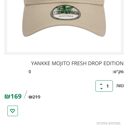
YANKKE MOJITO FRESH DROP EDITION
מק"ט:
0
כמות
1
/
₪169
₪219
משלוחים והחזרות