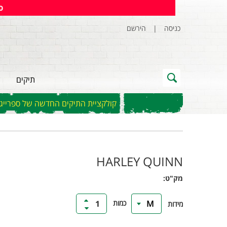
ס
כניסה
|
הירשם
תיקים
קולקציית התיקים החדשה של ספרייגראונ
HARLEY QUINN
מק"ט:
כמות
1
M
מידות