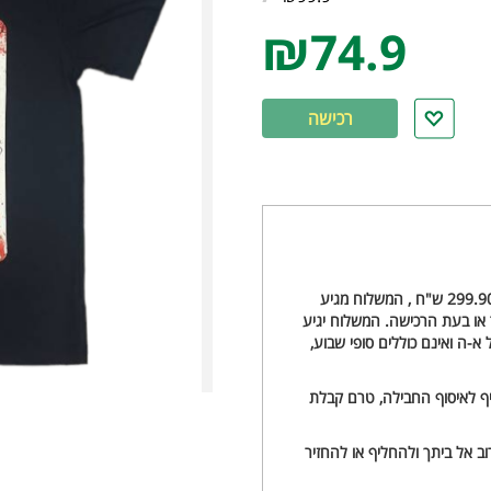
₪74.9
רכישה
משלוח עם שליח עד הבית - 20 ש"ח, וחינם להזמנות מעל 299.90 ש"ח , המשלוח מגיע
ו בעת הרכישה. המשלוח יגיע
ינם ימי חול א-ה ואינם כוללים סופי שבוע,
ניף לאיסוף החבילה, טרם קבלת
ב אל ביתך ולהחליף או להחזיר