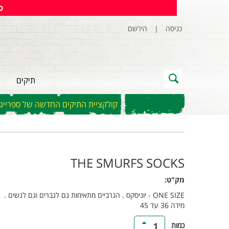
)
הירשם
|
כניסה
תיקים
קולקציית התיקים החדשה של ספרייגראונ
THE SMURFS SOCKS
מק"ט:
ONE SIZE - יוניסקס . הגרביים מתאימות גם לגברים וגם לנשים .
מידה 36 עד 45
כמות
1