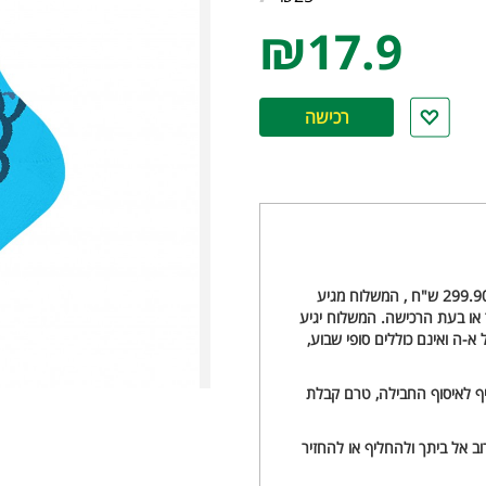
₪17.9
רכישה
משלוח עם שליח עד הבית - 20 ש"ח, וחינם להזמנות מעל 299.90 ש"ח , המשלוח מגיע
ו בעת הרכישה. המשלוח יגיע
הינם ימי חול א-ה ואינם כוללים סופי שבוע
ניף לאיסוף החבילה, טרם קבלת
ב אל ביתך ולהחליף או להחזיר