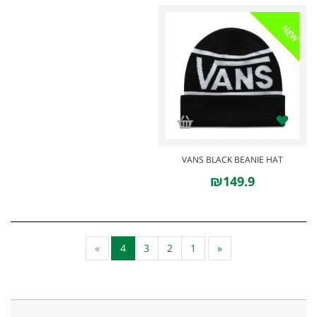
NEW
VANS BLACK BEANIE HAT
₪149.9
»
4
3
2
1
«